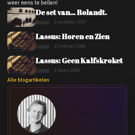
weer eens te bellen!
De set van… Rolandt.
Nieuws
1 november 2007
Lassus: Horen en Zien
Column
12 februari 2008
Lassus: Geen Kalfskroket
Column
1 maart 2008
Alle blogartikelen