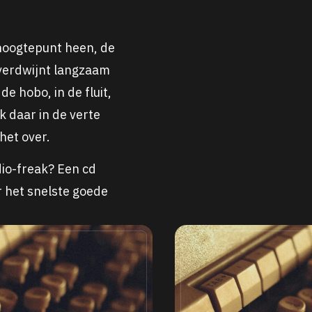
t hoogtepunt heen, de
 verdwijnt langzaam
 de hobo, in de fluit,
k daar in de verte
het over.
dio-freak? Een cd
or het snelste goede