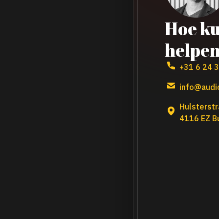
Hoe ku
helpe
+31 6 24 
info@audio
Hulsterstr
4116 EZ B