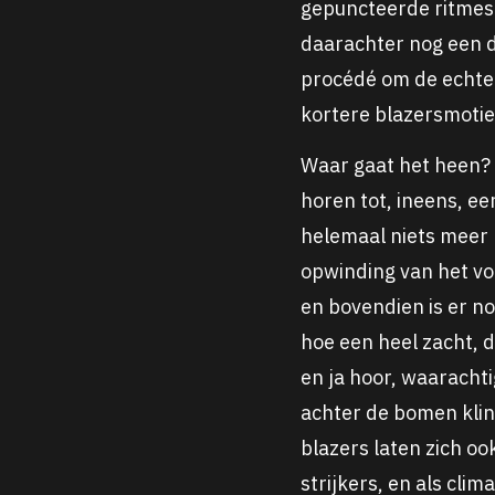
gepuncteerde ritmes 
daarachter nog een de
procédé om de echte s
kortere blazersmotief
Waar gaat het heen? 
horen tot, ineens, e
helemaal niets meer h
opwinding van het voor
en bovendien is er 
hoe een heel zacht, 
en ja hoor, waaracht
achter de bomen klin
blazers laten zich o
strijkers, en als cli