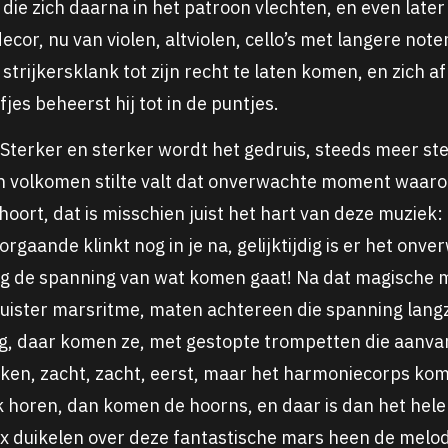
die zich daarna in het patroon vlechten, en even late
cor, nu van violen, altviolen, cello’s met langere no
trijkersklank tot zijn recht te laten komen, en zich af
jes beheerst hij tot in de puntjes.
Sterker en sterker wordt het gedruis, steeds meer st
en volkomen stilte valt dat onverwachte moment waarop
oort, dat is misschien juist het hart van deze muziek
gaande klinkt nog in je na, gelijktijdig is er het onver
nog de spanning van wat komen gaat! Na dat magische
duister marsritme, maten achtereen die spanning lan
ig, daar komen ze, met gestopte trompetten die aanva
ken, zacht, zacht, eerst, maar het harmoniecorps komt
ok horen, dan komen de hoorns, en daar is dan het hel
max duikelen over deze fantastische mars heen de melod