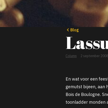
Blog
Lassu
Column
2 september 200
En wat voor een fees
gemutst bijeen, aan 
Bois de Boulogne. Sn
toonladder monden al 