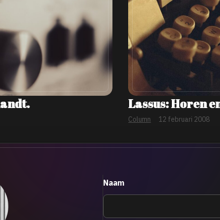
landt.
Lassus: Horen en
Column
12 februari 2008
Naam