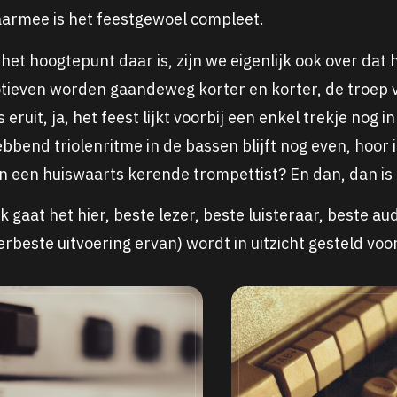
daarmee is het feestgewoel compleet.
ls het hoogtepunt daar is, zijn we eigenlijk ook over da
otieven worden gaandeweg korter en korter, de troep
s eruit, ja, het feest lijkt voorbij een enkel trekje nog in
bend triolenritme in de bassen blijft nog even, hoor i
an een huiswaarts kerende trompettist? En dan, dan is 
 gaat het hier, beste lezer, beste luisteraar, beste au
lerbeste uitvoering ervan) wordt in uitzicht gesteld vo