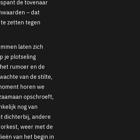
r spant de tovenaar
tenwaarden – dat
 te zetten tegen
emmen laten zich
 je plotseling
: het rumoer en de
wachte van de stilte,
 moment horen we
gzaamaan opschroeft,
nkelijk nog van
 dichterbij, andere
e orkest, weer met de
ieën van het begin in