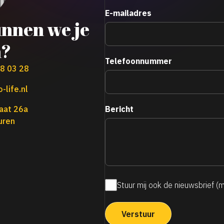
E-mailadres
nnen we je
n?
Telefoonnummer
38 03 28
-life.nl
Bericht
aat 26a
uren
Stuur mij ook de nieuwsbrief (
Maandelijkse
nieuwsbrief