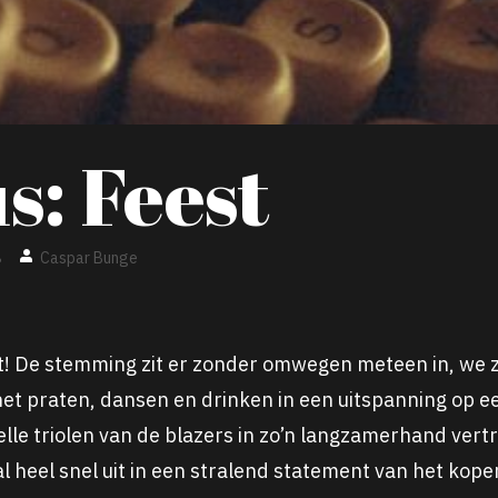
s: Feest
8
Caspar Bunge
t! De stemming zit er zonder omwegen meteen in, we z
het praten, dansen en drinken in een uitspanning op ee
elle triolen van de blazers in zo’n langzamerhand ver
heel snel uit in een stralend statement van het koper.