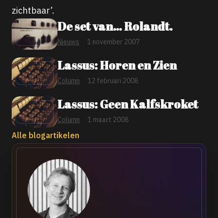
zichtbaar’.
De set van… Rolandt.
Nieuws
1 november 2007
Lassus: Horen en Zien
Column
12 februari 2008
Lassus: Geen Kalfskroket
Column
1 maart 2008
Alle blogartikelen