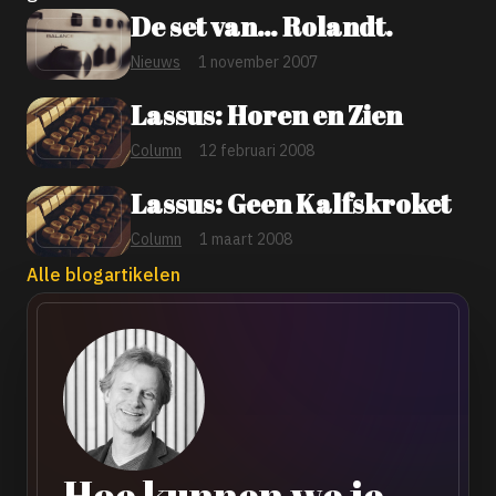
De set van… Rolandt.
Nieuws
1 november 2007
Lassus: Horen en Zien
Column
12 februari 2008
Lassus: Geen Kalfskroket
Column
1 maart 2008
Alle blogartikelen
Hoe kunnen we je