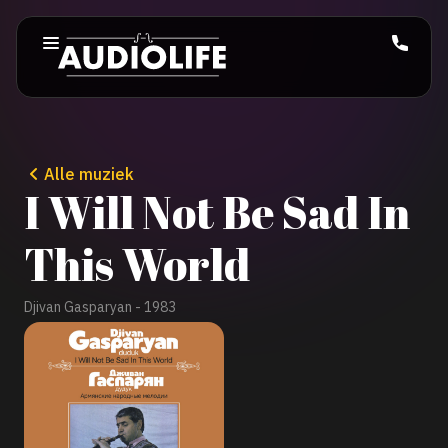
Alle muziek
I Will Not Be Sad In
This World
Djivan Gasparyan - 1983