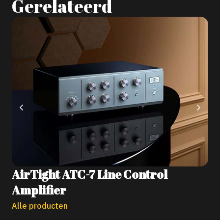
Gerelateerd
A
H
AirTight ATC-7 Line Control
Amplifier
Alle producten