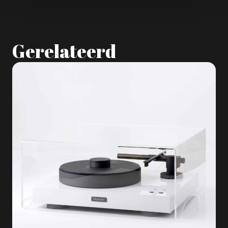
Gerelateerd
A