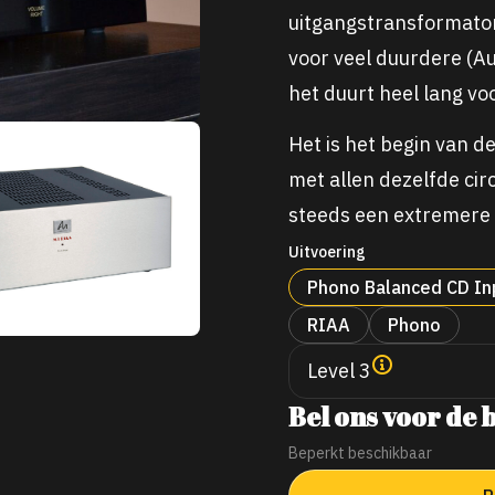
uitgangstransformato
voor veel duurdere (A
het duurt heel lang v
Het is het begin van d
met allen dezelfde cir
steeds een extremere
Uitvoering
Phono Balanced CD In
RIAA
Phono
Level 3
Bel ons voor de b
Beperkt beschikbaar