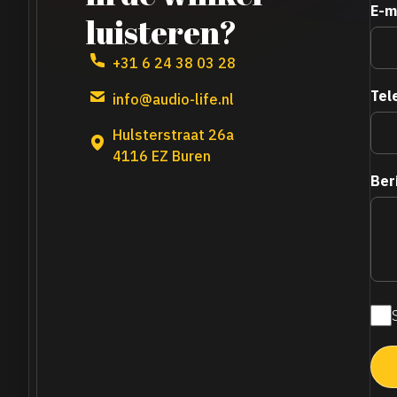
E-m
luisteren?
+31 6 24 38 03 28
Tel
info@audio-life.nl
Hulsterstraat 26a
4116 EZ Buren
Ber
Maa
nie