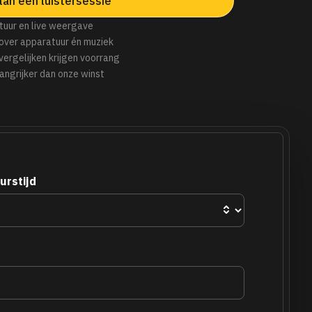
lan een luistersessie
tuur en live weergave
over apparatuur én muziek
 vergelijken krijgen voorrang
angrijker dan onze winst
urstijd