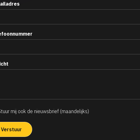
ailadres
efoonnummer
icht
Stuur mij ook de nieuwsbrief (maandelijks)
ndelijkse
uwsbrief