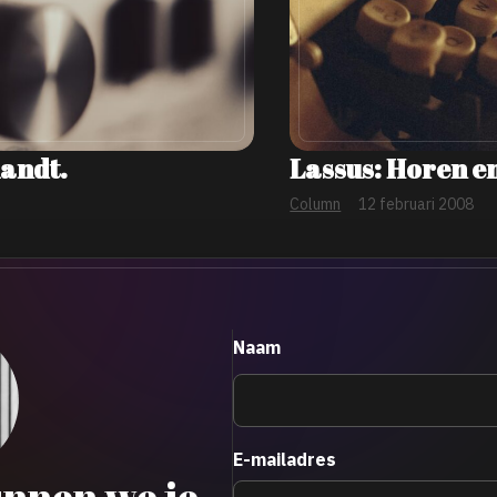
landt.
Lassus: Horen en
Column
12 februari 2008
Naam
E-mailadres
nnen we je