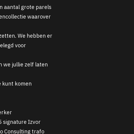
n aantal grote parels
encollectie waarover
e zetten. We hebben er
gelegd voor
we jullie zelf laten
Je kunt komen
erker
 signature Izvor
io
Consulting trafo