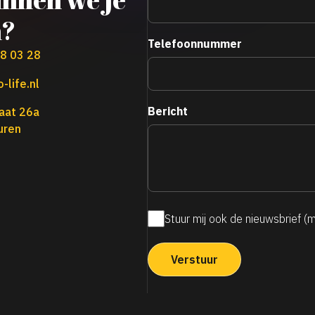
n?
Telefoonnummer
38 03 28
-life.nl
Bericht
aat 26a
uren
Stuur mij ook de nieuwsbrief (
Maandelijkse
nieuwsbrief