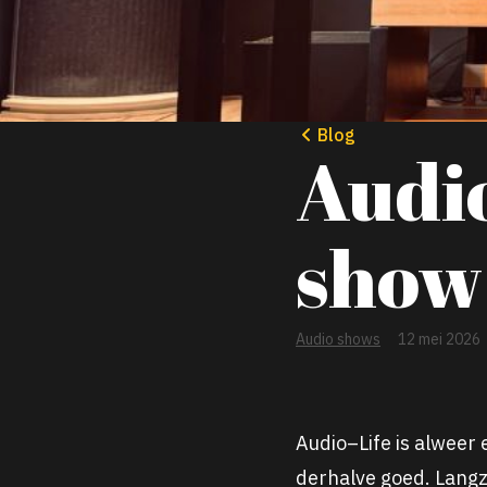
Blog
Audi
show
Audio shows
12 mei 2026
Audio
–
Life
is alweer
derhalve goed. Lang