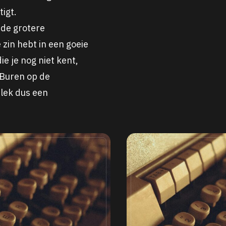
igt.
nde grotere
zin hebt in een goeie
ie je nog niet kent,
 Buren op de
plek dus een