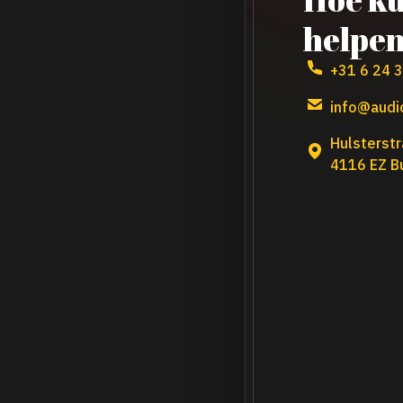
helpe
+31 6 24 
info@audio
Hulsterstr
4116 EZ B