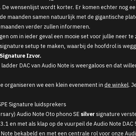
r. De wensenlijst wordt korter. Er komen echter nog ee
de maanden samen natuurlijk met de gigantische plat
e maanden verder zullen informeren.
gen om in ieder geval een mooie set voor jullie neer t
signature setup te maken, waarbij de hoofdrol is weg
Signature Izvor.
e ladder DAC van
Audio
Note is weergaloos en dat willen 
e organiseren we een klein evenement in
de winkel
. 
PE Signature luidsprekers
ersary)
Audio
Note Oto phono SE
silver
signature verst
.1 en met als klap op de vuurpeil de
Audio
Note DAC 5
Note bekabeld en met een centrale rol voor onze
Aud