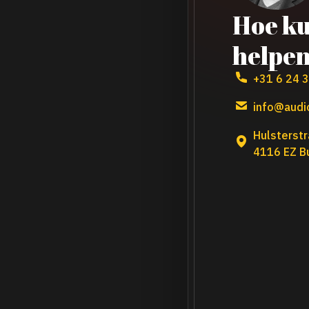
Hoe ku
helpe
+31 6 24 
info@audio
Hulsterstr
4116 EZ B