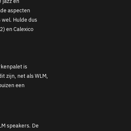
 jazz en
alde aspecten
s wel. Hulde dus
2) en Calexico
kenpalet is
t zijn, net als WLM,
buizen een
WLM speakers. De