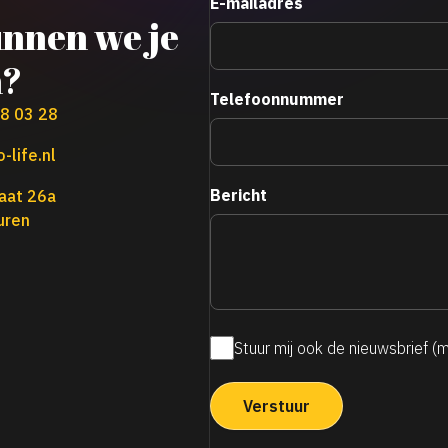
E-mailadres
nnen we je
n?
Telefoonnummer
38 03 28
-life.nl
Bericht
aat 26a
uren
Stuur mij ook de nieuwsbrief (
Maandelijkse
nieuwsbrief