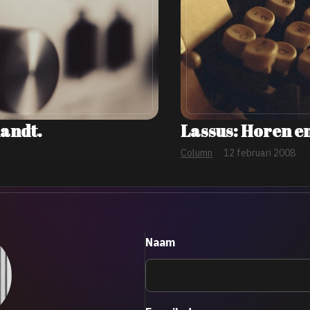
landt.
Lassus: Horen en
Column
12 februari 2008
Naam