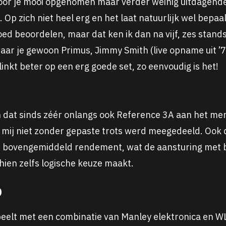
hoor je mooi opgenomen maar verder weinig uitdagende
Op zich niet heel erg en het laat natuurlijk wel bepa
oed beoordelen, maar dat ken ik dan na vijf, zes stand
aar je gewoon Primus, Jimmy Smith (live opname uit ’7
linkt beter op een erg goede set, zo eenvoudig is het!
n dat sinds zéér onlangs ook Reference 3A aan het mer
mij niet zonder gepaste trots werd meegedeeld. Ook di
n bovengemiddeld rendement, wat de aansturing met 
hien zelfs logische keuze maakt.
o
peelt met een combinatie van Manley elektronica en 