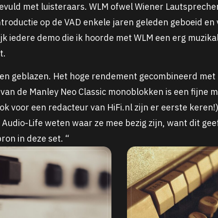
 gevuld met luisteraars. WLM ofwel Wiener Lautsprech
introductie op de VAD enkele jaren geleden geboeid e
nlijk iedere demo die ik hoorde met WLM een erg muzika
t.
eten geblazen. Het hoge rendement gecombineerd met d
 van de Manley Neo Classic monoblokken is een fijne m
 ook voor een redacteur van HiFi.nl zijn er eerste keren
Audio-Life weten waar ze mee bezig zijn, want dit geef
ron in deze set. “