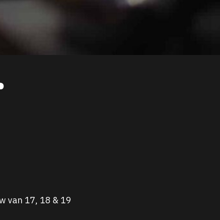
r
w van 17, 18 & 19