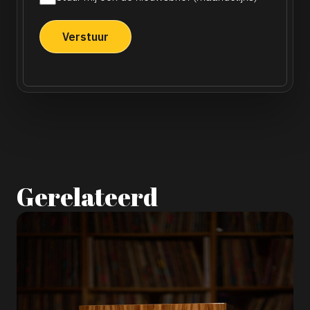
nieuwsbrief
Gerelateerd
H