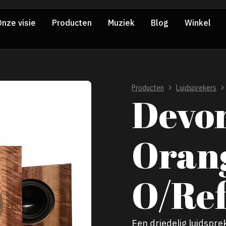
nze visie
Producten
Muziek
Blog
Winkel
Producten
Luidsprekers
Devor
Oran
O/Ref
Een driedelig luidspr