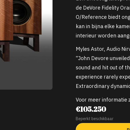
de DeVore Fidelity Or
O/Reference biedt ong
kan in bijna elke kame
interieur worden aang
Myles Astor, Audio Ni
“John Devore unveiled 
sound and hit out of t
experience rarely exp
Extraordinary dynamic
Voor meer informatie z
€105.250
Beperkt beschikbaar
P