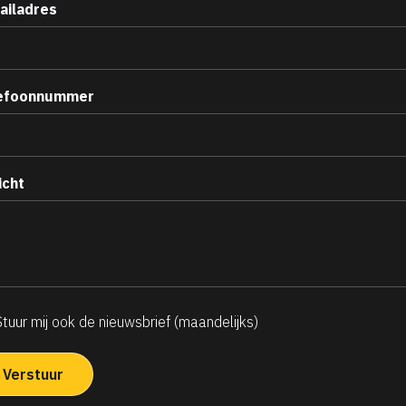
ailadres
efoonnummer
icht
Stuur mij ook de nieuwsbrief (maandelijks)
ndelijkse
uwsbrief