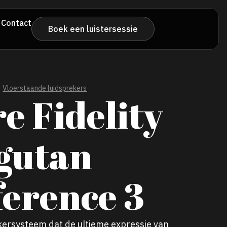
Contact
Boek een luistersessie
Vloerstaande luidsprekers
e Fidelity
gutan
erence 3
ekersysteem dat de ultieme expressie van