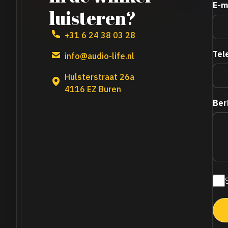
E-m
luisteren?
+31 6 24 38 03 28
Tel
info@audio-life.nl
Hulsterstraat 26a
4116 EZ Buren
Ber
Maa
nie