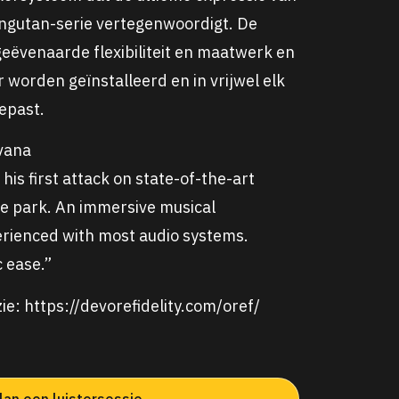
angutan-serie vertegenwoordigt. De
eëvenaarde flexibiliteit en maatwerk en
r worden geïnstalleerd en in vrijwel elk
epast.
rvana
his first attack on state-of-the-art
he park. An immersive musical
erienced with most audio systems.
 ease.”
ie: https://devorefidelity.com/oref/
lan een luistersessie