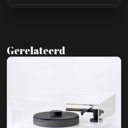
Gerelateerd
A