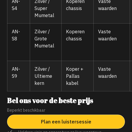
AN-
Zilver /
Koperen
Vaste
S4
Super
chassis
waarden
Mumetal
AN-
Zilver /
Koperen
Vaste
S8
Grote
chassis
waarden
Mumetal
AN-
Zilver /
Koper +
Vaste
S9
Ultieme
Pallas
waarden
kern
kabel
Bel ons voor de beste prijs
Beperkt beschikbaar
Plan een luistersessie