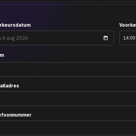
rkeursdatum
Voorke
am
ailadres
efoonnummer