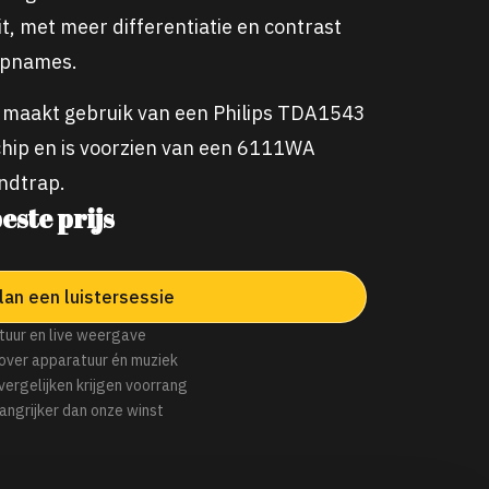
it, met meer differentiatie en contrast
 opnames.
 maakt gebruik van een Philips TDA1543
chip en is voorzien van een 6111WA
indtrap.
este prijs
lan een luistersessie
tuur en live weergave
over apparatuur én muziek
 vergelijken krijgen voorrang
angrijker dan onze winst