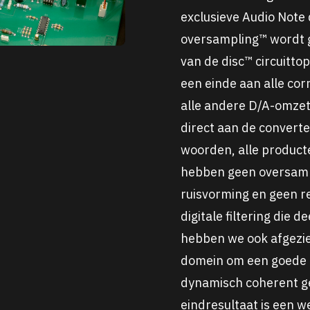
exclusieve Audio Note 
oversampling™ wordt 
van de disc™ circuitto
een einde aan alle cor
alle andere D/A-omzett
direct aan de convert
woorden, alle product
hebben geen oversampl
ruisvorming en geen re
digitale filtering die 
hebben we ook afgezien
domein om een goede 
dynamisch coherent g
eindresultaat is een 