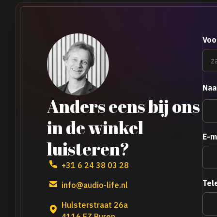
Voo
Na
Anders eens bij ons
in de winkel
E-m
luisteren?
+31 6 24 38 03 28
Tel
info@audio-life.nl
Hulsterstraat 26a
4116 EZ Buren