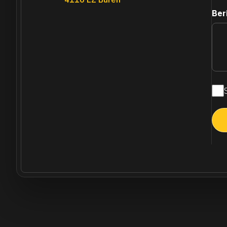
Ber
Maa
nie