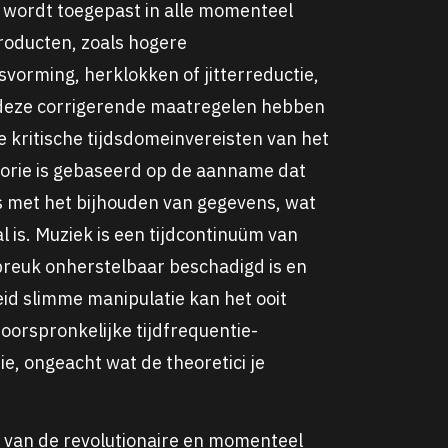
e wordt toegepast in alle momenteel
producten, zoals hogere
vorming, herklokken of jitterreductie,
al deze corrigerende maatregelen hebben
e kritische tijdsdomeinvereisten van het
heorie is gebaseerd op de aanname dat
is met het bijhouden van gegevens, wat
al is. Muziek is een tijdcontinuüm van
j breuk onherstelbaar beschadigd is en
id slimme manipulatie kan het ooit
oorspronkelijke tijdfrequentie-
ie, ongeacht wat de theoretici je
 van de revolutionaire en momenteel