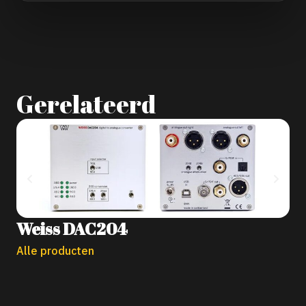
Gerelateerd
A
Weiss DAC204
Alle producten