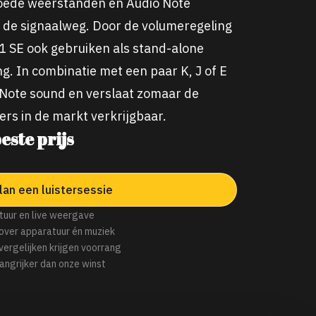
goede weerstanden en Audio Note
 de signaalweg. Door de volumeregeling
P1 SE ook gebruiken als stand-alone
g. In combinatie met een paar K, J of E
 Note sound en verslaat zomaar de
rs in de markt verkrijgbaar.
este prijs
lan een luistersessie
tuur en live weergave
over apparatuur én muziek
 vergelijken krijgen voorrang
angrijker dan onze winst