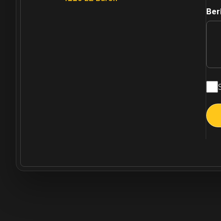
Ber
Maa
nie