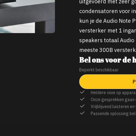
uitgevoerd met zeer 
condensatoren voor in
kun je de Audio Note 
versterker met 1 ingan
speakers totaal Audio
meeste 300B versterke
Bel ons voor de b
Beperkt beschikbaar
P
Heldere visie op appara
Onze gesprekken gaan 
Vrijblijvend luisteren en
Passende oplossing bel