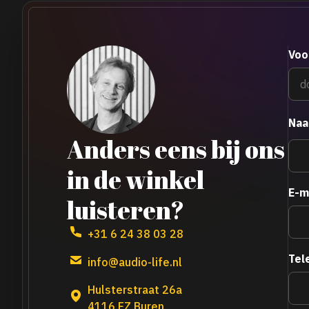
Voo
Na
Anders eens bij ons
in de winkel
E-m
luisteren?
+31 6 24 38 03 28
Tel
info@audio-life.nl
Hulsterstraat 26a
4116 EZ Buren