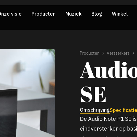
nze visie
Producten
Muziek
Blog
Winkel
Producten
Versterkers
Audio
SE
Omschrijving
Specificati
De Audio Note P1 SE i
eindversterker op bas