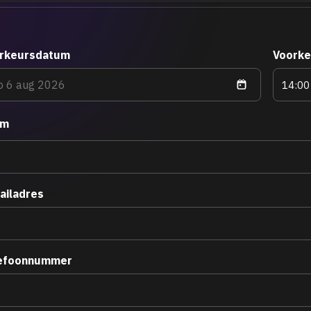
rkeursdatum
Voorke
am
ailadres
efoonnummer