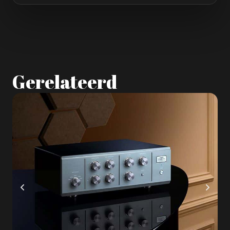
Gerelateerd
A
H