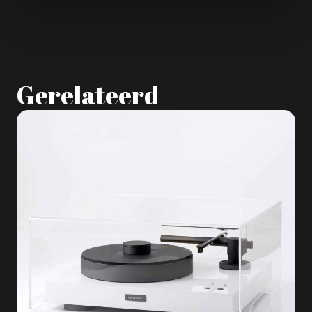
Gerelateerd
A