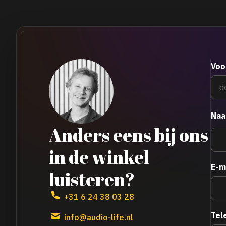
Voo
Na
Anders eens bij ons
in de winkel
E-m
luisteren?
+31 6 24 38 03 28
Tel
info@audio-life.nl