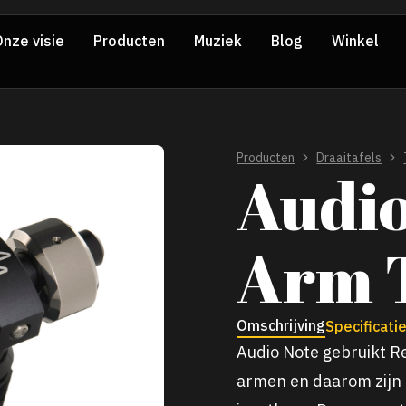
nze visie
Producten
Muziek
Blog
Winkel
Producten
Draaitafels
Audio
Arm 
Omschrijving
Specificati
Audio Note gebruikt R
armen en daarom zijn