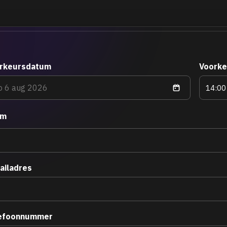
rkeursdatum
Voorke
am
ailadres
efoonnummer